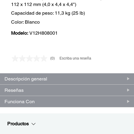
112 x 112 mm (4,0 x 4,4 x 4,4")
Capacidad de peso: 11,3 kg (25 lb)
Color: Blanco
Modelo:
V12H808001
(0)
Escriba una reseña
Sin
puntuación.
Enlace
en
Descripción general
la
misma
página.
Reseñas
Funciona Con
Productos