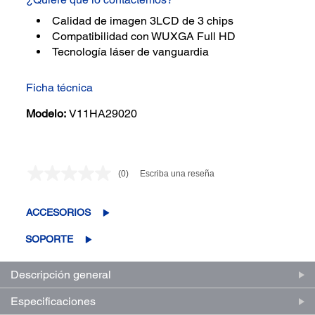
Calidad de imagen 3LCD de 3 chips
Compatibilidad con WUXGA Full HD
Tecnología láser de vanguardia
Ficha técnica
Modelo:
V11HA29020
(0)
Escriba una reseña
Sin
puntuación.
Enlace
en
ACCESORIOS
la
misma
SOPORTE
página.
Descripción general
Especificaciones