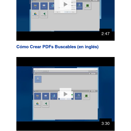
2:47
Cómo Crear PDFs Buscables (en inglés)
3:30