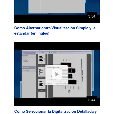
3:34
Como Alternar entre Visualización Simple y la
estándar (en inglés)
3:44
Cómo Seleccionar la Digitalización Detallada y