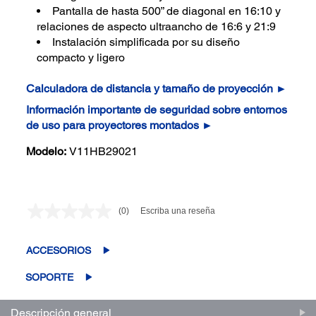
Pantalla de hasta 500” de diagonal en 16:10 y
relaciones de aspecto ultraancho de 16:6 y 21:9
Instalación simplificada por su diseño
compacto y ligero
Calculadora de distancia y tamaño de proyección ►
Información importante de seguridad sobre entornos
de uso para proyectores montados ►
Modelo:
V11HB29021
(0)
Escriba una reseña
Sin
puntuación.
Enlace
en
ACCESORIOS
la
misma
SOPORTE
página.
Descripción general