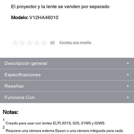
El proyector y la lente se venden por separado
Modelo:
V12HA46010
(0)
Escriba una reseña
Sin
puntuación.
Enlace
en
Descripción general
la
misma
página.
Especificaciones
Reseñas
Funciona Con
Notas:
1
Creado para usar con lentes ELPLX01S, 02S, 01WS y 02WS.
2
Requiere una cámara externa Epson o una cámara integrada para cada