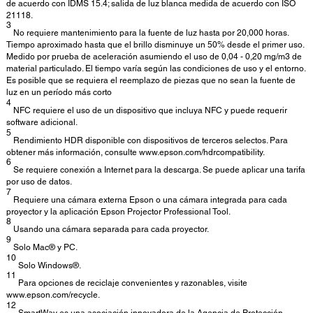
de acuerdo con IDMS 15.4; salida de luz blanca medida de acuerdo con ISO
21118.
3
No requiere mantenimiento para la fuente de luz hasta por 20,000 horas.
Tiempo aproximado hasta que el brillo disminuye un 50% desde el primer uso.
Medido por prueba de aceleración asumiendo el uso de 0,04 - 0,20 mg/m3 de
material particulado. El tiempo varía según las condiciones de uso y el entorno.
Es posible que se requiera el reemplazo de piezas que no sean la fuente de
luz en un período más corto
4
NFC requiere el uso de un dispositivo que incluya NFC y puede requerir
software adicional.
5
Rendimiento HDR disponible con dispositivos de terceros selectos. Para
obtener más información, consulte www.epson.com/hdrcompatibility.
6
Se requiere conexión a Internet para la descarga. Se puede aplicar una tarifa
por uso de datos.
7
Requiere una cámara externa Epson o una cámara integrada para cada
proyector y la aplicación Epson Projector Professional Tool.
8
Usando una cámara separada para cada proyector.
9
Solo Mac® y PC.
10
Solo Windows®.
11
Para opciones de reciclaje convenientes y razonables, visite
www.epson.com/recycle.
12
SmartWay es una asociación innovadora de la Agencia de Protección