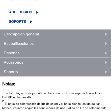
Sin
puntuación.
Enlace
en
ACCESORIOS
la
misma
SOPORTE
página.
Descripción general
Especificaciones
Reseñas
Accesorios
Soporte
Notas:
1
La tecnología de mejora 4K cambia cada píxel para superar la resolución
Full HD en la pantalla.
2
El brillo de color (salida de luz de color) y el brillo blanco (salida de luz
blanca) variarán según las condiciones de uso. Salida de luz de color medida