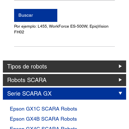
nombre
del
Buscar
producto
Por ejemplo: L455, WorkForce ES-500W, EpiqVision
FH02
Tipos de robots
Robots SCARA
Serie SCARA GX
Epson GX1C SCARA Robots
Epson GX4B SCARA Robots
Epson GX4C SCARA Robots