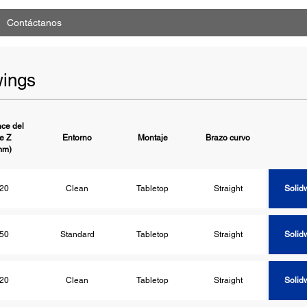
Contáctanos
ings
ce del
je Z
Entorno
Montaje
Brazo curvo
Solid
mm)
20
Clean
Tabletop
Straight
Solid
50
Standard
Tabletop
Straight
Solid
20
Clean
Tabletop
Straight
Solid