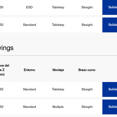
50
ESD
Tabletop
Straight
Solid
50
Standard
Tabletop
Straight
Solid
ings
ce del
je Z
Entorno
Montaje
Brazo curvo
Solid
mm)
50
Standard
Tabletop
Straight
Solid
50
Standard
Multiple
Straight
Solid