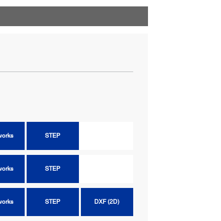
works
STEP
DXF (2D)
works
STEP
works
STEP
works
STEP
DXF (2D)