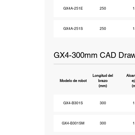
GX4A-251E
250
1
GX4A-251S
250
1
GX4-300mm CAD Draw
Longitud del
Alcan
Modelo de robot
brazo
e
(mm)
(
GX4-B301S
300
1
GX4-B301SM
300
1