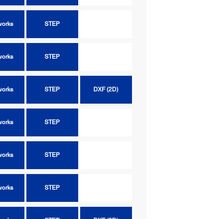
works
STEP
works
STEP
works
STEP
DXF (2D)
works
STEP
works
STEP
works
STEP