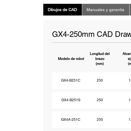
Dibujos de CAD
Manuales y garantía
GX4-250mm CAD Draw
Longitud del
Alcan
Modelo de robot
brazo
e
(mm)
(
GX4-B251C
250
1
GX4-B251S
250
1
GX4A-251C
250
1