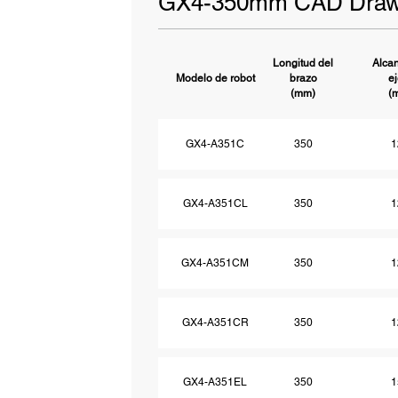
GX4-350mm CAD Draw
Longitud del
Alcan
Modelo de robot
brazo
e
(mm)
(
GX4-A351C
350
1
GX4-A351CL
350
1
GX4-A351CM
350
1
GX4-A351CR
350
1
GX4-A351EL
350
1