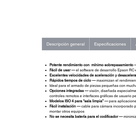
Descripción general
Especificaciones
Potente rendimiento con mínimo sobrepasamiento 
Fácil de usar —
el software de desarrollo Epson RC+ i
Excelentes velocidades de aceleración y desaceler
Rápidos tiempos de ciclo —
maximizan el rendimien
Ideal para el armado de piezas pequeñas con mucha
Opciones integradas —
visión, diseñada especialmen
controles remotos e interfaces gráficas de usuario p
Modelos ISO 4 para “sala limpia” —
para aplicacione
Fácil instalación —
cable para cámara incorporado par
montar otros equipos
No se necesita batería para el codificador —
minimiza