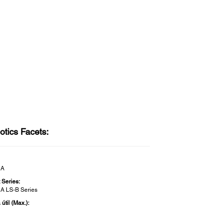
otics Facets:
RA
 Series:
 LS-B Series
útil (Max.):