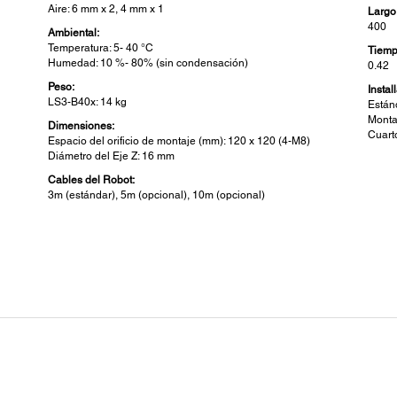
Aire: 6 mm x 2, 4 mm x 1
Largo
400
Ambiental:
Temperatura: 5- 40 °C
Tiemp
Humedad: 10 %- 80% (sin condensación)
0.42
Peso:
Instal
LS3-B40x: 14 kg
Están
Monta
Dimensiones:
Cuart
Espacio del orificio de montaje (mm): 120 x 120 (4-M8)
Diámetro del Eje Z: 16 mm
Cables del Robot:
3m (estándar), 5m (opcional), 10m (opcional)