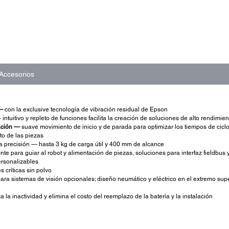
Accesorios
—
con la exclusive tecnología de vibración residual de Epson
ntuitivo y repleto de funciones facilita la creación de soluciones de alto rendimien
ación —
suave movimiento de inicio y de parada para optimizar los tiempos de cicl
to de las piezas
 precisión — hasta 3 kg de carga útil y 400 mm de alcance
te para guiar al robot y alimentación de piezas, soluciones para interfaz fieldbus
ersonalizables
s críticas sin polvo
a sistemas de visión opcionales; diseño neumático y eléctrico en el extremo superi
 la inactividad y elimina el costo del reemplazo de la batería y la instalación