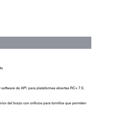
to
o
 y software de API para plataformas abiertas RC+ 7.0,
or del brazo con orificios para tornillos que permiten