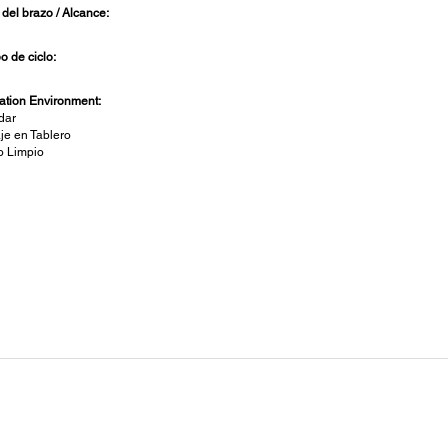
 del brazo / Alcance:
o de ciclo:
lation Environment:
dar
je en Tablero
o Limpio