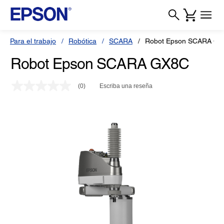
Para el trabajo
Robótica
SCARA
Robot Epson SCARA G
Robot Epson SCARA GX8C
(0)
Escriba una reseña
Sin
puntuación.
Enlace
en
la
misma
página.