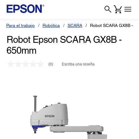
Para el trabajo
Robótica
SCARA
Robot SCARA GX8B - 
Robot Epson SCARA GX8B -
650mm
(0)
Escriba una reseña
Sin
puntuación.
Enlace
en
la
misma
página.