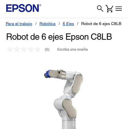
Para el trabajo
Robótica
6 Ejes
Robot de 6 ejes C8LB
Robot de 6 ejes Epson C8LB
(0)
Escriba una reseña
Sin
puntuación.
Enlace
en
la
misma
página.