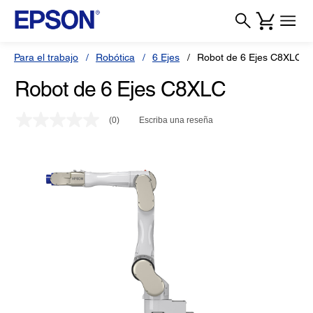
Para el trabajo
Robótica
6 Ejes
Robot de 6 Ejes C8XLC
Robot de 6 Ejes C8XLC
(0)
Escriba una reseña
Sin
puntuación.
Enlace
en
la
misma
página.