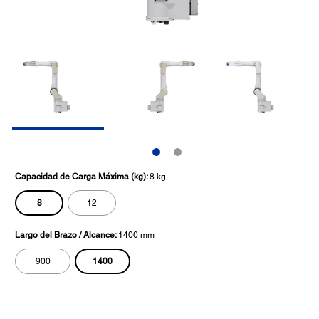
Capacidad de Carga Máxima (kg):
8 kg
8
12
Largo del Brazo / Alcance:
1400 mm
1400
900