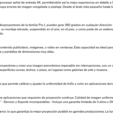
ocesar señal de entrada 4K, permitiéndole así la mejor experiencia en detalle a l
 haya errores de imagen congelada o pixelaje. Desde el texto más pequeño hasta la
deoproyectores de la familia Pro L pueden girar 360 grados en cualquier dirección 
 un montaje elevado, suspendido en el aire, en el piso, o como parte de un sistem
do.
contenido publicitario, imágenes, o video en ventanas. Esta capacidad es ideal par
s y pantallas de dimensiones muy altas.
 proyectores y crear una imagen panorámica impecable sin interrupciones, con un c
superficies curvas, techos, o pisos, en lugares como galerías de arte y museos.
que permite calibrar y ajustar la uniformidad de brillo y color en aplicaciones do
ra aplicaciones que requieren de proyección continua. Calidad de imagen uniforme,
. " · Servicio y Soporte incomparables - Incluye una garantía limitada de 3 años o 2
or, lo que garantiza la mejor proyección posible en garndes producciones. La fun