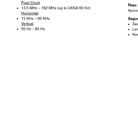
Pixel Clock
Peso:
13.5 MHz – 162 MHz (up to UXGA 60 Hz)
Aprox.
Horizontal
15 KHz – 92 KHz
Segur
Vertical
Sec
50 Hz – 85 Hz
Len
Ken