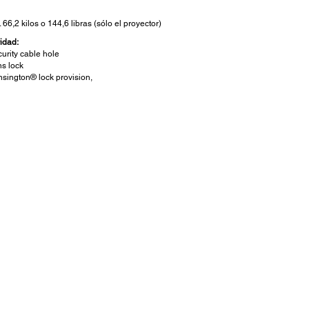
 66,2 kilos o 144,6 libras (sólo el proyector)
idad:
urity cable hole
s lock
sington® lock provision,