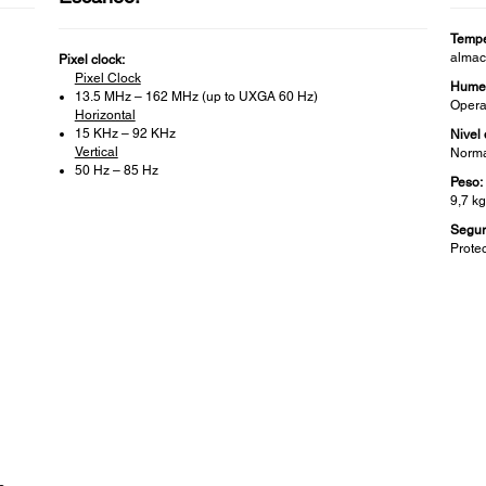
Tempe
almac
Pixel clock:
Pixel Clock
Hume
13.5 MHz – 162 MHz (up to UXGA 60 Hz)
Opera
Horizontal
15 KHz – 92 KHz
Nivel
Vertical
Normal
50 Hz – 85 Hz
Peso:
9,7 k
Segur
Prote