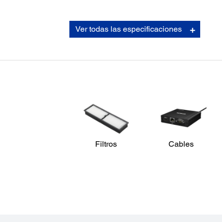
Lente de Proyección:
Ver todas las especificaciones
Tipo:
Óptico
Número - F:
1,65 - 2,55
Longitud Focal:
21,28 mm - 37,94 mm
Relación de Zoom:
1 - 1,8 : 1
Desplazamiento del Lente:
Manual - Vertical ± 67 %, horizontal ± 30 %
Filtros
Cables