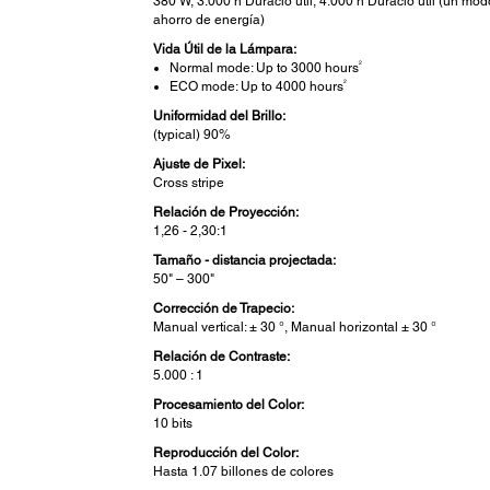
380 W, 3.000 h Duració útil, 4.000 h Duració útil (un mod
ahorro de energía)
Vida Útil de la Lámpara:
2
Normal mode: Up to 3000 hours
2
ECO mode: Up to 4000 hours
Uniformidad del Brillo:
(typical) 90%
Ajuste de Pixel:
Cross stripe
Relación de Proyección:
1,26 - 2,30:1
Tamaño - distancia projectada:
50" – 300"
Corrección de Trapecio:
Manual vertical: ± 30 °, Manual horizontal ± 30 °
Relación de Contraste:
5.000 : 1
Procesamiento del Color:
10 bits
Reproducción del Color:
Hasta 1.07 billones de colores