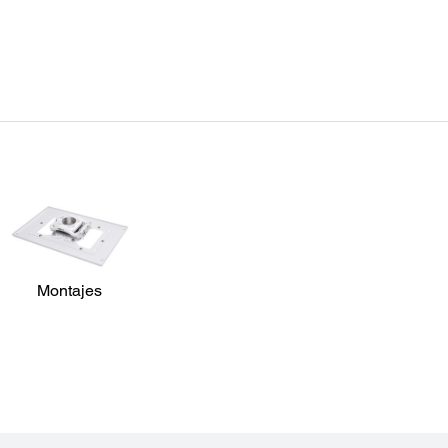
Detalles del Proyector:
Dim
Formatos de Proyección:
Pie In
NTSC: 480 line
With s
PAL: 576 line
Exclu
(depends on observation of the multi-burst pattern)
19.88"
Modos de Color:
Exclu
Dinámico, Foto, Presentación, sRGB, Teatro, DICOM SIM
19.88"
Conexiones de Entrada:
NTSC / NTSC4.43 / PAL / M-PAL / N-PAL / PAL60 / SECAM
480i / 576i / 480p / 576p / 720p / 1080i / 1080p
Pixel works: video chip
3D Y/C separation, noise reduction motion compensated
Interlace-Progressive conversion (2 – 2, 3 – 2 film detection)
Montajes
Interfaces:
HDMI x 1
DisplayPort x 1
Computer: D-sub 15 pin x 1
Video-1: 5-BNC x 1
Video-2: RCA x 1
Composite video: BNC x 1
S-Video x 1
Audio-in: Mini stereo x 3