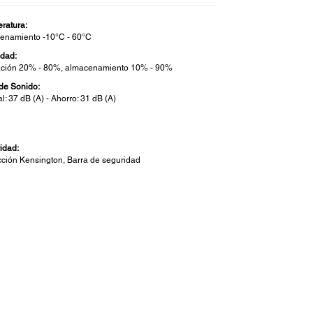
ratura:
enamiento -10°C - 60°C
dad:
ción 20% - 80%, almacenamiento 10% - 90%
 de Sonido:
: 37 dB (A) - Ahorro: 31 dB (A)
g
idad:
cción Kensington, Barra de seguridad