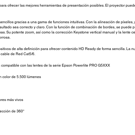
ra ofrecer las mejores herramientas de presentación posibles. El proyector pued
cillos gracias a una gama de funciones intuitivas. Con la alineación de píxeles,
 resultado sea correcto y claro. Con la función de combinación de bordes, se pued
s. Su potente zoom, así como la corrección Keystone vertical manual y la lente cent
orrosa.
sitivos de alta definición para ofrecer contenido HD Ready de forma sencilla. La
e cable de Red Cat5/6.
s compatible con las lentes de la serie Epson Powerlite PRO G5XXX
n color de 5.500 lúmenes
res más vivos
yección de 360°