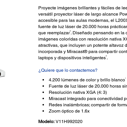
Proyecte imágenes brillantes y fáciles de le
versátil proyector láser de largo alcance P
accesible para las aulas modernas, el L200X
fuente de luz láser de 20.000 horas práctic
2
que reemplazar
. Diseñado pensando en la co
imágenes coloridas con resolución nativa XG
atractivas, que incluyen un potente altavoz
incorporada y Miracast® para compartir co
3
laptops y dispositivos inteligentes
.
¿Quiere que lo contactemos?
1
4.200 lúmenes de color y brillo blanco
Fuente de luz láser de 20.000 horas s
Resolución nativa XGA (4: 3)
Miracast integrado para conectividad p
Redes inalámbricas; compartir de form
Zoom óptico de 1.6x
Modelo:
V11H992020