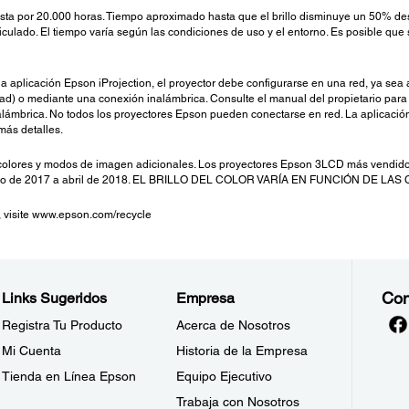
asta por 20.000 horas. Tiempo aproximado hasta que el brillo disminuye un 50% de
iculado. El tiempo varía según las condiciones de uso y el entorno. Es posible qu
la aplicación Epson iProjection, el proyector debe configurarse en una red, ya sea a
dad) o mediante una conexión inalámbrica. Consulte el manual del propietario pa
alámbrica. No todos los proyectores Epson pueden conectarse en red. La aplicación
más detalles.
 colores y modos de imagen adicionales. Los proyectores Epson 3LCD más vendido
mayo de 2017 a abril de 2018. EL BRILLO DEL COLOR VARÍA EN FUNCIÓN DE L
, visite www.epson.com/recycle
Con
Links Sugeridos
Empresa
Registra Tu Producto
Acerca de Nosotros
Mi Cuenta
Historia de la Empresa
Tienda en Línea Epson
Equipo Ejecutivo
Trabaja con Nosotros