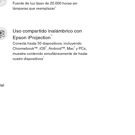
Fuente de luz láser de 20.000 horas sin
2
lámparas que reemplazar
Uso compartido inalámbrico con
™
Epson iProjection
Conecta hasta 50 dispositivos, incluyendo
®
®
Chromebook™, iOS
, Android™, Mac
y PCs;
muestra contenido simultáneamente de hasta
3
cuatro dispositivos
tal