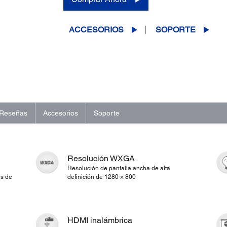
la
misma
página.
ACCESORIOS
SOPORTE
Reseñas
Accesorios
Soporte
Resolución WXGA
Resolución de pantalla ancha de alta
s de
definición de 1280 × 800
HDMI inalámbrica