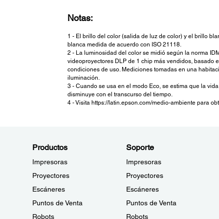
Notas:
1 - El brillo del color (salida de luz de color) y el bril
blanca medida de acuerdo con ISO 21118.
2 - La luminosidad del color se midió según la norma I
videoproyectores DLP de 1 chip más vendidos, basado en
condiciones de uso. Mediciones tomadas en una habitaci
iluminación.
3 - Cuando se usa en el modo Eco, se estima que la vida 
disminuye con el transcurso del tiempo.
4 - Visita https://latin.epson.com/medio-ambiente para o
Productos
Soporte
Impresoras
Impresoras
Proyectores
Proyectores
Escáneres
Escáneres
Puntos de Venta
Puntos de Venta
Robots
Robots