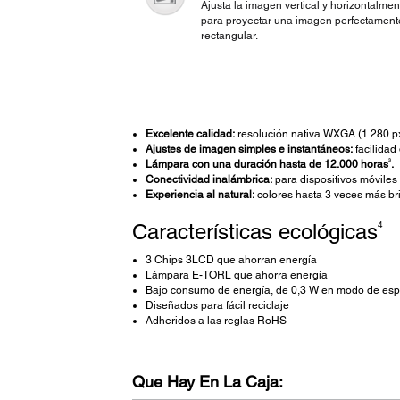
Ajusta la imagen vertical y horizontalmen
para proyectar una imagen perfectament
rectangular.
Excelente calidad:
resolución nativa WXGA (1.280 px
Ajustes de imagen simples e instantáneos:
facilidad
3
Lámpara con una duración hasta de 12.000 horas
.
Conectividad inalámbrica:
para dispositivos móviles 
Experiencia al natural:
colores hasta 3 veces más bri
4
Características ecológicas
3 Chips 3LCD que ahorran energía
Lámpara E-TORL que ahorra energía
Bajo consumo de energía, de 0,3 W en modo de es
Diseñados para fácil reciclaje
Adheridos a las reglas RoHS
Que Hay En La Caja: