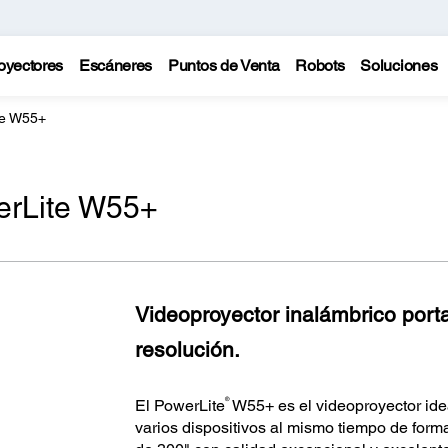
oyectores
Escáneres
Puntos de Venta
Robots
Soluciones
te W55+
werLite W55+
Videoproyector inalámbrico porta
resolución.
®
El PowerLite
W55+ es el videoproyector ide
varios dispositivos al mismo tiempo de form