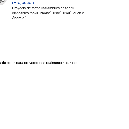
iProjection
Proyecta de forma inalámbrica desde tu
®
®
®
dispositivo móvil iPhone
, iPad
, iPod
Touch o
TM
Android
.
a de color, para proyecciones realmente naturales.