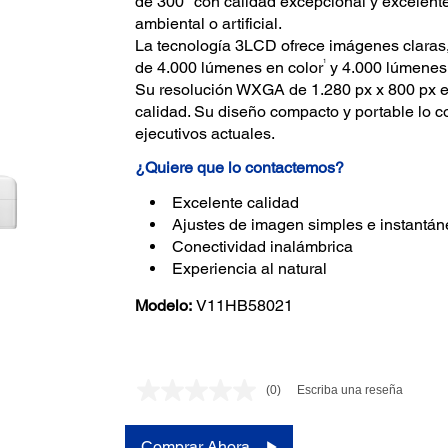
de 300" con calidad excepcional y excelente 
ambiental o artificial.
La tecnología 3LCD ofrece imágenes claras, 
1
de 4.000 lúmenes en color
y 4.000 lúmenes
Su resolución WXGA de 1.280 px x 800 px e
calidad. Su diseño compacto y portable lo c
ejecutivos actuales.
¿Quiere que lo contactemos?
Excelente calidad
Ajustes de imagen simples e instantá
Conectividad inalámbrica
Experiencia al natural
Modelo:
V11HB58021
(0)
Escriba una reseña
Sin
puntuación.
Enlace
en
Comprar Ahora