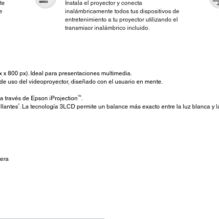
te
Instala el proyector y conecta
e
inalámbricamente todos tus dispositivos de
entretenimiento a tu proyector utilizando el
transmisor inalámbrico incluido.
 x 800 px). Ideal para presentaciones multimedia.
 de uso del videoproyector, diseñado con el usuario en mente.
TM
a través de Epson iProjection
.
2
llantes
. La tecnología 3LCD permite un balance más exacto entre la luz blanca y l
pera