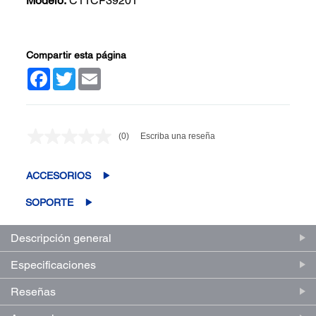
Modelo:
C11CF39201
Compartir esta página
Facebook
Twitter
Email
(0)
Escriba una reseña
Sin
puntuación.
Enlace
en
ACCESORIOS
la
misma
SOPORTE
página.
Descripción general
Especificaciones
Reseñas