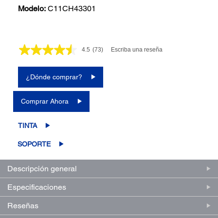
Modelo:
C11CH43301
4.5
(73)
Escriba una reseña
Lea
73
reseñas.
Enlace
¿Dónde comprar?
en
la
misma
Comprar Ahora
página.
TINTA
SOPORTE
Descripción general
Especificaciones
Reseñas