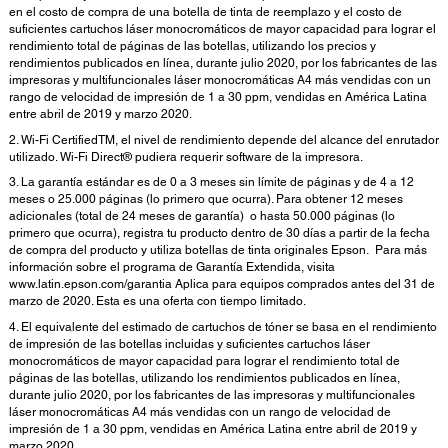
en el costo de compra de una botella de tinta de reemplazo y el costo de
suficientes cartuchos láser monocromáticos de mayor capacidad para lograr el
rendimiento total de páginas de las botellas, utilizando los precios y
rendimientos publicados en línea, durante julio 2020, por los fabricantes de las
impresoras y multifuncionales láser monocromáticas A4 más vendidas con un
rango de velocidad de impresión de 1 a 30 ppm, vendidas en América Latina
entre abril de 2019 y marzo 2020.
2. Wi-Fi CertifiedTM, el nivel de rendimiento depende del alcance del enrutador
utilizado. Wi-Fi Direct® pudiera requerir software de la impresora.
3. La garantía estándar es de 0 a 3 meses sin límite de páginas y de 4 a 12
meses o 25.000 páginas (lo primero que ocurra). Para obtener 12 meses
adicionales (total de 24 meses de garantía) o hasta 50.000 páginas (lo
primero que ocurra), registra tu producto dentro de 30 días a partir de la fecha
de compra del producto y utiliza botellas de tinta originales Epson. Para más
información sobre el programa de Garantía Extendida, visita
www.latin.epson.com/garantia Aplica para equipos comprados antes del 31 de
marzo de 2020. Esta es una oferta con tiempo limitado.
4. El equivalente del estimado de cartuchos de tóner se basa en el rendimiento
de impresión de las botellas incluidas y suficientes cartuchos láser
monocromáticos de mayor capacidad para lograr el rendimiento total de
páginas de las botellas, utilizando los rendimientos publicados en línea,
durante julio 2020, por los fabricantes de las impresoras y multifuncionales
láser monocromáticas A4 más vendidas con un rango de velocidad de
impresión de 1 a 30 ppm, vendidas en América Latina entre abril de 2019 y
marzo 2020.