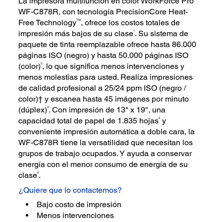
La impresora multifunción en color WorkForce Pro
WF-C878R, con tecnología PrecisionCore Heat-
TM
Free Technology
, ofrece los costos totales de
1
impresión más bajos de su clase
. Su sistema de
paquete de tinta reemplazable ofrece hasta 86.000
páginas ISO (negro) y hasta 50.000 páginas ISO
2
(color)
, lo que significa menos intervenciones y
menos molestias para usted. Realiza impresiones
de calidad profesional a 25/24 ppm ISO (negro /
color)† y escanea hasta 45 imágenes por minuto
4
(dúplex)
. Con impresión de 13" x 19", una
5
capacidad total de papel de 1.835 hojas
y
conveniente impresión automática a doble cara, la
WF-C878R tiene la versatilidad que necesitan los
grupos de trabajo ocupados. Y ayuda a conservar
energía con el menor consumo de energía de su
3
clase
.
¿Quiere que lo contactemos?
Bajo costo de impresión
Menos intervenciones