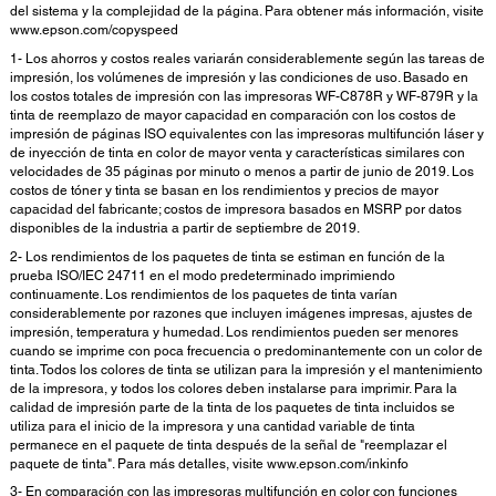
del sistema y la complejidad de la página. Para obtener más información, visite
www.epson.com/copyspeed
1- Los ahorros y costos reales variarán considerablemente según las tareas de
impresión, los volúmenes de impresión y las condiciones de uso. Basado en
los costos totales de impresión con las impresoras WF-C878R y WF-879R y la
tinta de reemplazo de mayor capacidad en comparación con los costos de
impresión de páginas ISO equivalentes con las impresoras multifunción láser y
de inyección de tinta en color de mayor venta y características similares con
velocidades de 35 páginas por minuto o menos a partir de junio de 2019. Los
costos de tóner y tinta se basan en los rendimientos y precios de mayor
capacidad del fabricante; costos de impresora basados en MSRP por datos
disponibles de la industria a partir de septiembre de 2019.
2- Los rendimientos de los paquetes de tinta se estiman en función de la
prueba ISO/IEC 24711 en el modo predeterminado imprimiendo
continuamente. Los rendimientos de los paquetes de tinta varían
considerablemente por razones que incluyen imágenes impresas, ajustes de
impresión, temperatura y humedad. Los rendimientos pueden ser menores
cuando se imprime con poca frecuencia o predominantemente con un color de
tinta. Todos los colores de tinta se utilizan para la impresión y el mantenimiento
de la impresora, y todos los colores deben instalarse para imprimir. Para la
calidad de impresión parte de la tinta de los paquetes de tinta incluidos se
utiliza para el inicio de la impresora y una cantidad variable de tinta
permanece en el paquete de tinta después de la señal de "reemplazar el
paquete de tinta". Para más detalles, visite www.epson.com/inkinfo
3- En comparación con las impresoras multifunción en color con funciones