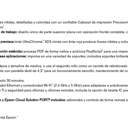
s nítidas, detalladas y coloridas con un confiable Cabezal de impresión Precisio
s¹.
 de trabajo:
diseño único de parte superior plana con operación frontal completa, c
®
 precisos:
tinta UltraChrome
XD3 vívida con tinta roja produce líneas nítidas y colo
®
ción estándar:
procesa PDF de forma nativa y archivos PostScript
para una impres
sas aplicaciones:
imprima en una variedad de soportes, incluidos soportes brillantes
pos o tamaños de medios, o use el segundo rollo como un carrete de rebobinado pa
le con pantalla táctil de 4,3" para un funcionamiento sencillo, mantenimiento de r
 solo 30 minutos.
®
abit Ethernet y conectividad Wi-Fi
(2.4 GHz y 5 GHz) para adaptarse a prácticament
TI y seguridad para oficinas u oficinas remotas, incluida la opción de tarjeta IC pa
e y Epson Cloud Solution PORT² incluidos:
administre y controle de forma remota 
inta Epson.*