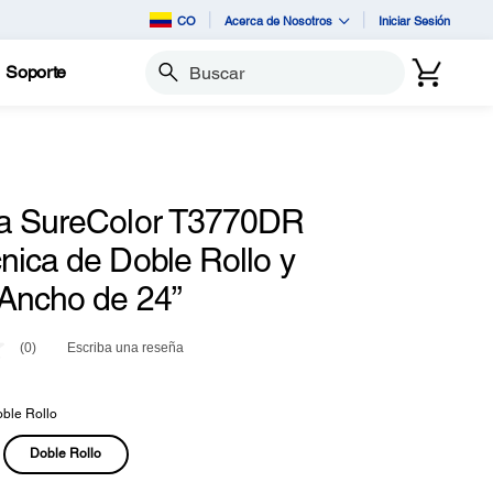
CO
Acerca de Nosotros
Iniciar Sesión
Soporte
Buscar
a SureColor T3770DR
nica de Doble Rollo y
Ancho de 24”
(0)
Escriba una reseña
Sin
puntuación.
Enlace
en
ble Rollo
la
misma
Doble Rollo
página.