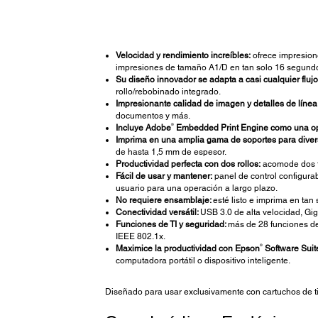
Velocidad y rendimiento increíbles:
ofrece impresione
impresiones de tamaño A1/D en tan solo 16 segundo
Su diseño innovador se adapta a casi cualquier flujo
rollo/rebobinado integrado.
Impresionante calidad de imagen y detalles de línea
documentos y más.
®
Incluye Adobe
Embedded Print Engine como una op
Imprima en una amplia gama de soportes para diver
de hasta 1,5 mm de espesor.
Productividad perfecta con dos rollos:
acomode dos ti
Fácil de usar y mantener:
panel de control configurab
usuario para una operación a largo plazo.
No requiere ensamblaje:
esté listo e imprima en tan
Conectividad versátil:
USB 3.0 de alta velocidad, Gig
Funciones de TI y seguridad:
más de 28 funciones de 
IEEE 802.1x.
®
Maximice la productividad con Epson
Software Suit
computadora portátil o dispositivo inteligente.
Diseñado para usar exclusivamente con cartuchos de t