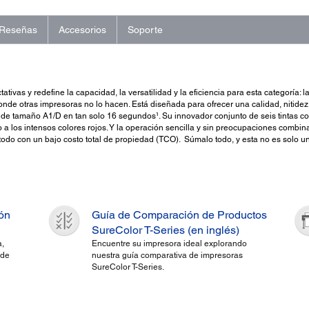
Reseñas
Accesorios
Soporte
tivas y redefine la capacidad, la versatilidad y la eficiencia para esta categorí
nde otras impresoras no lo hacen. Está diseñada para ofrecer una calidad, nitidez
de tamaño A1/D en tan solo 16 segundos¹. Su innovador conjunto de seis tintas co
a los intensos colores rojos. Y la operación sencilla y sin preocupaciones combin
odo con un bajo costo total de propiedad (TCO). Súmalo todo, y esta no es solo un
ión
Guía de Comparación de Productos
SureColor T-Series (en inglés)
,
Encuentre su impresora ideal explorando
 de
nuestra guía comparativa de impresoras
SureColor T-Series.