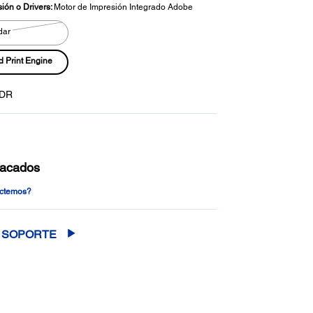
ión o Drivers:
Motor de Impresión Integrado Adobe
dar
Print Engine
0DR
tacados
actemos?
SOPORTE