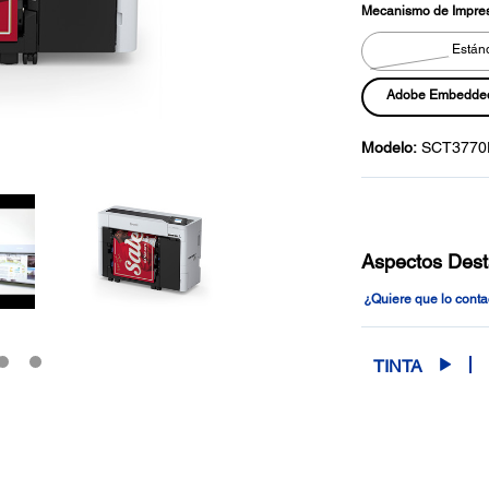
Mecanismo de Impres
Están
Adobe Embedded 
Modelo:
SCT377
Aspectos Des
¿Quiere que lo cont
TINTA