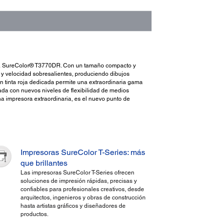
a: la SureColor® T3770DR. Con un tamaño compacto y
 y velocidad sobresalientes, produciendo dibujos
n tinta roja dedicada permite una extraordinaria gama
ada con nuevos niveles de flexibilidad de medios
a impresora extraordinaria, es el nuevo punto de
Impresoras SureColor T-Series: más
que brillantes
Las impresoras SureColor T-Series ofrecen
soluciones de impresión rápidas, precisas y
confiables para profesionales creativos, desde
arquitectos, ingenieros y obras de construcción
hasta artistas gráficos y diseñadores de
productos.