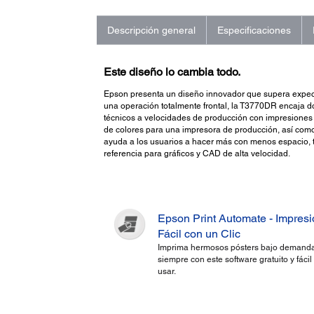
Descripción general
Especificaciones
Este diseño lo cambia todo.
Epson presenta un diseño innovador que supera expecta
una operación totalmente frontal, la T3770DR encaja do
técnicos a velocidades de producción con impresiones 
de colores para una impresora de producción, así como 
ayuda a los usuarios a hacer más con menos espacio, t
referencia para gráficos y CAD de alta velocidad.
Epson Print Automate - Impres
Fácil con un Clic
Imprima hermosos pósters bajo demanda
siempre con este software gratuito y fácil
usar.