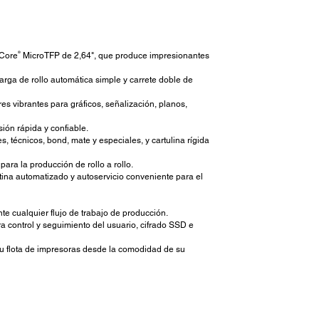
®
nCore
MicroTFP de 2,64", que produce impresionantes
arga de rollo automática simple y carrete doble de
res vibrantes para gráficos, señalización, planos,
ión rápida y confiable.
, técnicos, bond, mate y especiales, y cartulina rígida
ra la producción de rollo a rollo.
utina automatizado y autoservicio conveniente para el
e cualquier flujo de trabajo de producción.
ra control y seguimiento del usuario, cifrado SSD e
su flota de impresoras desde la comodidad de su