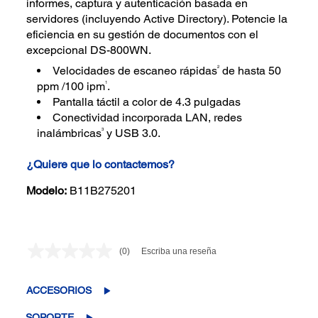
informes, captura y autenticación basada en
servidores (incluyendo Active Directory). Potencie la
eficiencia en su gestión de documentos con el
excepcional DS-800WN.
2
Velocidades de escaneo rápidas
de hasta 50
1
ppm /100 ipm
.
Pantalla táctil a color de 4.3 pulgadas
Conectividad incorporada LAN, redes
3
inalámbricas
y USB 3.0.
¿Quiere que lo contactemos?
Modelo:
B11B275201
(0)
Escriba una reseña
Sin
puntuación.
Enlace
en
ACCESORIOS
la
misma
SOPORTE