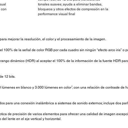
sual
tonales suaves; ayuda a eliminar bandas,
 con
bloqueos y otros efectos de compresión en la
performance visual final
para mejorar la resolución, el color y el procesamiento de la imagen.
l 100% de la señal de color RGB por cada cuadro sin ningún “efecto arco iris” o p
 rango dinámico (HDR) al aceptar el 100% de la información de la fuente HDR para
de 12 bits.
3
 lúmenes en blanco y 3.000 lúmenes en color
; con una relación de contraste de 
s para una conexión inalámbrica a sistemas de sonido externos; incluye dos parla
óptica de precisión de varios elementos para ofrecer una calidad de imagen excepc
el lente en el eje vertical y horizontal.