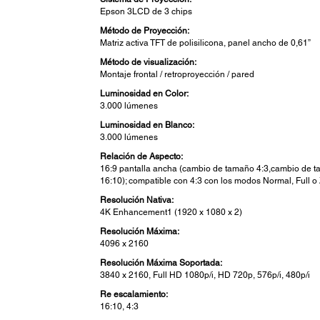
Epson 3LCD de 3 chips
Método de Proyección:
Matriz activa TFT de polisilicona, panel ancho de 0,61”
Método de visualización:
Montaje frontal / retroproyección / pared
Luminosidad en Color:
3.000 lúmenes
Luminosidad en Blanco:
3.000 lúmenes
Relación de Aspecto:
16:9 pantalla ancha (cambio de tamaño 4:3,cambio de 
16:10); compatible con 4:3 con los modos Normal, Full 
Resolución Nativa:
4K Enhancement1 (1920 x 1080 x 2)
Resolución Máxima:
4096 x 2160
Resolución Máxima Soportada:
3840 x 2160, Full HD 1080p/i, HD 720p, 576p/i, 480p/i
Re escalamiento:
16:10, 4:3