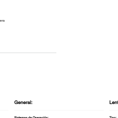
pera
General:
Len
Sistemas de Operación:
Tipo: