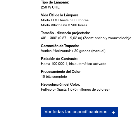
Tipo de Lámpara:
250 W UHE
Vida Útil de la Lámpara:
Modo ECO: hasta 5.000 horas
Modo Alto: hasta 3.500 horas
Tamaño - distancia projectada:
40" – 300" (0,87 – 9,02 m) (Zoom: ancho y zoom: teleobje
Corrección de Trapecio:
Vertical/Horizontal: ± 30 grados (manual)
Relación de Contraste:
Hasta 100.000:1, iris automático activado
Procesamiento del Color:
10 bits completo
Reproducción del Color:
Full-color (hasta 1.070 millones de colores)
Video:
Ver todas las especificaciones
Súper Resolución:
2D and 3D