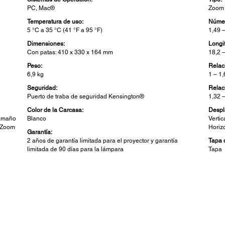
PC, Mac®
Zoom 
Temperatura de uso:
Númer
5 °C a 35 °C (41 °F a 95 °F)
1,49 
Dimensiones:
Longi
Con patas: 410 x 330 x 164 mm
18,2 
Peso:
Relac
6,9 kg
1 – 1
Seguridad:
Relac
Puerto de traba de seguridad Kensington®
1,32 
Color de la Carcasa:
Despl
tamaño
Blanco
Verti
o Zoom
Horiz
Garantía:
2 años de garantía limitada para el proyector y garantía
Tapa 
limitada de 90 días para la lámpara
Tapa