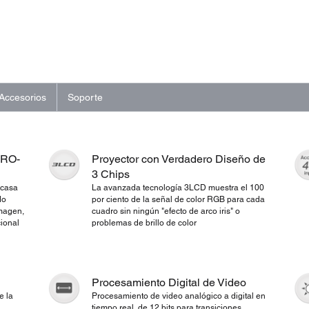
Accesorios
Soporte
PRO-
Proyector con Verdadero Diseño de
3 Chips
 casa
La avanzada tecnología 3LCD muestra el 100
do
por ciento de la señal de color RGB para cada
imagen,
cuadro sin ningún "efecto de arco iris" o
cional
problemas de brillo de color
Procesamiento Digital de Video
e la
Procesamiento de video analógico a digital en
tiempo real, de 12 bits para transiciones