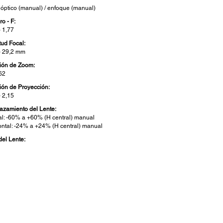
óptico (manual) / enfoque (manual)
o - F:
– 1,77
tud Focal:
– 29,2 mm
ión de Zoom:
,62
ión de Proyección:
– 2,15
azamiento del Lente:
cal: -60% a +60% (H central) manual
ontal: -24% a +24% (H central) manual
del Lente: