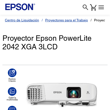
Centro de Liquidación
Proyectores para el Trabajo
Proyector
Proyector Epson PowerLite
2042 XGA 3LCD