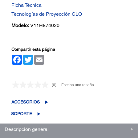
Ficha Técnica
Tecnologías de Proyección CLO
Modelo:
V11H874020
Compartir esta página
Facebook
Twitter
Email
(0)
Escriba una reseña
Sin
puntuación.
Enlace
en
ACCESORIOS
la
misma
SOPORTE
página.
Descripción general