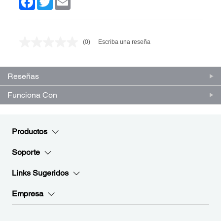
(0)
Escriba una reseña
Sin
puntuación.
Enlace
en
Reseñas
la
misma
página.
Funciona Con
Productos
Soporte
Links Sugeridos
Empresa