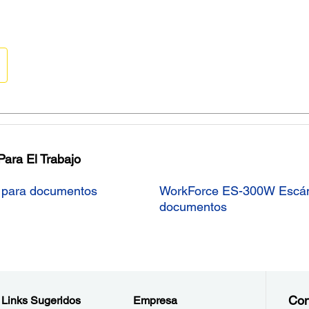
ara El Trabajo
l para documentos
WorkForce ES-300W Escáner inalámbrico dúplex portátil para
documentos
Con
Links Sugeridos
Empresa