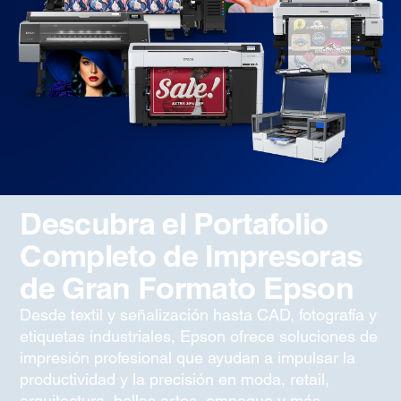
Descubra el Portafolio
Completo de Impresoras
de Gran Formato Epson
Desde textil y señalización hasta CAD, fotografía y
etiquetas industriales, Epson ofrece soluciones de
impresión profesional que ayudan a impulsar la
productividad y la precisión en moda, retail,
arquitectura, bellas artes, empaque y más.