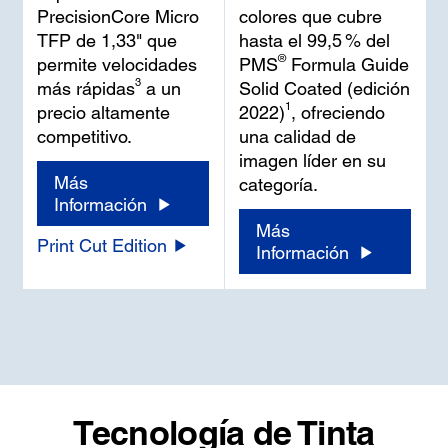
PrecisionCore Micro
colores que cubre
TFP de 1,33" que
hasta el 99,5 % del
®
permite velocidades
PMS
Formula Guide
3
más rápidas
a un
Solid Coated (edición
1
precio altamente
2022)
, ofreciendo
competitivo.
una calidad de
imagen líder en su
Más
categoría.
Información
Más
Print Cut Edition
Información
Tecnología de Tinta