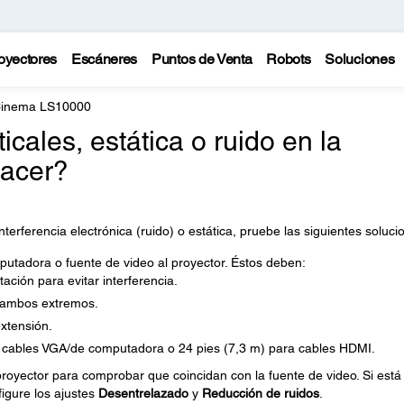
oyectores
Escáneres
Puntos de Venta
Robots
Soluciones
Cinema LS10000
cales, estática o ruido en la
acer?
erferencia electrónica (ruido) o estática, pruebe las siguientes soluci
utadora o fuente de video al proyector. Éstos deben:
ación para evitar interferencia.
 ambos extremos.
xtensión.
 cables VGA/de computadora o 24 pies (7,3 m) para cables HDMI.
proyector para comprobar que coincidan con la fuente de video. Si está
figure los ajustes
Desentrelazado
y
Reducción de ruidos
.