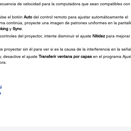
recuencia de velocidad para la computadora que sean compatibles con 
lse el botón
Auto
del control remoto para ajustar automáticamente el
blema continúa, proyecte una imagen de patrones uniformes en la pantall
cking
y
Sync
.
controles del proyector, intente disminuir el ajuste
Nitidez
para mejorar 
e proyectar sin él para ver si es la causa de la interferencia en la señal
y, desactive el ajuste
Transferir ventana por capas
en el programa Ajus
ora.
l
s