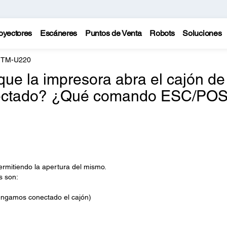
oyectores
Escáneres
Puntos de Venta
Robots
Soluciones
 TM-U220
e la impresora abra el cajón de
onectado? ¿Qué comando ESC/PO
ermitiendo la apertura del mismo.
s son:
tengamos conectado el cajón)