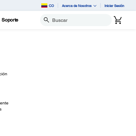
CO
Acerca de Nosotros
Iniciar Sesión
Soporte
Buscar
ción
tente
s
,