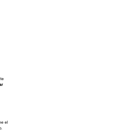
nte
ar
ne el
o.