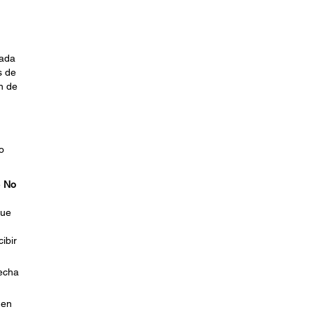
Cada
s de
n de
.
o
e
No
que
ibir
lecha
 en