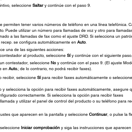
tintivo, seleccione
Saltar
y continúe con el paso 9.
 le permiten tener varios números de teléfono en una línea telefónica. 
nto. Puede utilizar un número para llamadas de voz y otro para llamada
gnado a las llamadas de fax como el ajuste DRD. Si selecciona un patró
o recep. se configura automáticamente en
Auto
.
lice una de las siguientes acciones:
 contestador al producto, seleccione
Sí
y continúe con el siguiente paso
 un contestador, seleccione
No
y continúe con el paso 9. (El ajuste Mod
te en
Auto.
; de lo contrario, no podrá recibir faxes).
o recibir, seleccione
Sí
para recibir faxes automáticamente o seleccion
 y selecciona la opción para recibir faxes automáticamente, asegure 
figurado correctamente. Si selecciona la opción para recibir faxes
amada y utilizar el panel de control del producto o su teléfono para rec
ajustes que aparecen en la pantalla y seleccione
Continuar
, o pulse la f
, seleccione
Iniciar comprobación
y siga las instrucciones que aparecen