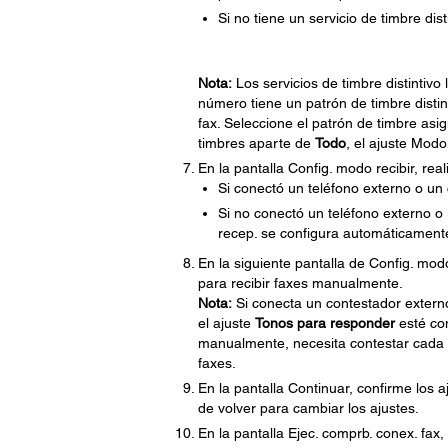
Si no tiene un servicio de timbre dis
Nota:
Los servicios de timbre distintivo
número tiene un patrón de timbre disti
fax. Seleccione el patrón de timbre asi
timbres aparte de
Todo
, el ajuste Mod
En la pantalla Config. modo recibir, rea
Si conectó un teléfono externo o un
Si no conectó un teléfono externo o
recep. se configura automáticamen
En la siguiente pantalla de Config. mod
para recibir faxes manualmente.
Nota:
Si conecta un contestador externo
el ajuste
Tonos para responder
esté con
manualmente, necesita contestar cada ll
faxes.
En la pantalla Continuar, confirme los 
de volver para cambiar los ajustes.
En la pantalla Ejec. comprb. conex. fax