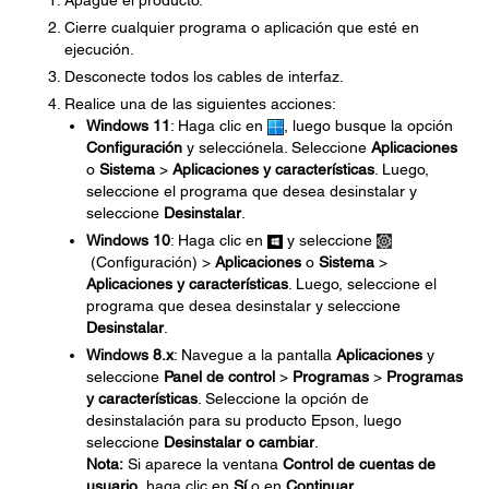
Apague el producto.
Cierre cualquier programa o aplicación que esté en
ejecución.
Desconecte todos los cables de interfaz.
Realice una de las siguientes acciones:
Windows 11
: Haga clic en
, luego busque la opción
Configuración
y selecciónela. Seleccione
Aplicaciones
o
Sistema
>
Aplicaciones y características
. Luego,
seleccione el programa que desea desinstalar y
seleccione
Desinstalar
.
Windows 10
: Haga clic en
y seleccione
(Configuración) >
Aplicaciones
o
Sistema
>
Aplicaciones y características
. Luego, seleccione el
programa que desea desinstalar y seleccione
Desinstalar
.
Windows 8.x
: Navegue a la pantalla
Aplicaciones
y
seleccione
Panel de control
>
Programas
>
Programas
y características
. Seleccione la opción de
desinstalación para su producto Epson, luego
seleccione
Desinstalar o cambiar
.
Nota:
Si aparece la ventana
Control de cuentas de
usuario
, haga clic en
Sí
o en
Continuar
.