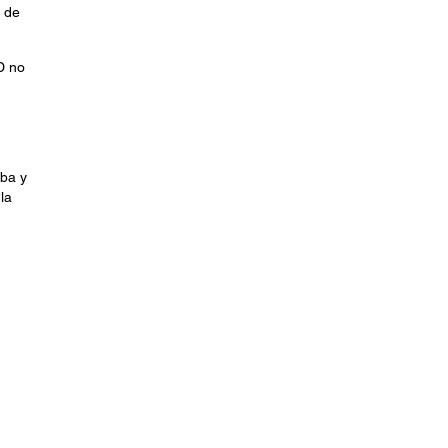
 de
D no
iba y
la