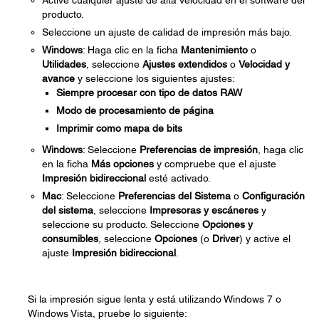
Active cualquier ajuste de alta velocidad en el software del
producto.
Seleccione un ajuste de calidad de impresión más bajo.
Windows
: Haga clic en la ficha
Mantenimiento
o
Utilidades
, seleccione
Ajustes extendidos
o
Velocidad y
avance
y seleccione los siguientes ajustes:
Siempre procesar con tipo de datos RAW
Modo de procesamiento de página
Imprimir como mapa de bits
Windows
: Seleccione
Preferencias de impresión
, haga clic
en la ficha
Más opciones
y compruebe que el ajuste
Impresión bidireccional
esté activado.
Mac
: Seleccione
Preferencias del Sistema
o
Configuración
del sistema
, seleccione
Impresoras y escáneres
y
seleccione su producto. Seleccione
Opciones y
consumibles
, seleccione
Opciones
(o
Driver
) y active el
ajuste
Impresión bidireccional
.
Si la impresión sigue lenta y está utilizando Windows 7 o
Windows Vista, pruebe lo siguiente: