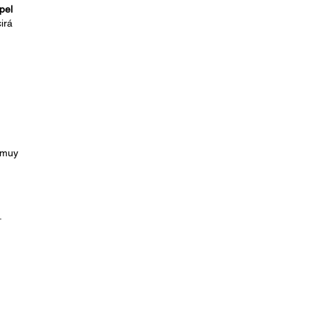
pel
irá
 muy
.