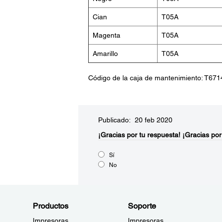
Cian
T05A
Magenta
T05A
Amarillo
T05A
Código de la caja de mantenimiento: T671
Publicado: 20 feb 2020
¡Gracias por tu respuesta!
¡Gracias por
Sí
No
Productos
Soporte
Impresoras
Impresoras