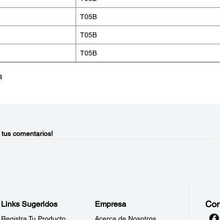
T05B
T05B
T05B
4
 tus comentarios!
Con
Links Sugeridos
Empresa
Registra Tu Producto
Acerca de Nosotros