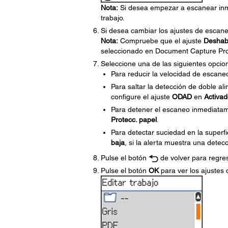
Nota:
Si desea empezar a escanear inm
trabajo.
Si desea cambiar los ajustes de escaneo
Nota:
Compruebe que el ajuste
Deshabi
seleccionado en Document Capture Pr
Seleccione una de las siguientes opcio
Para reducir la velocidad de escaneo
Para saltar la detección de doble al
configure el ajuste
ODAD
en
Activa
Para detener el escaneo inmediatame
Protecc. papel
.
Para detectar suciedad en la superfic
baja
, si la alerta muestra una detec
Pulse el botón
de volver para regres
Pulse el botón
OK
para ver los ajustes 