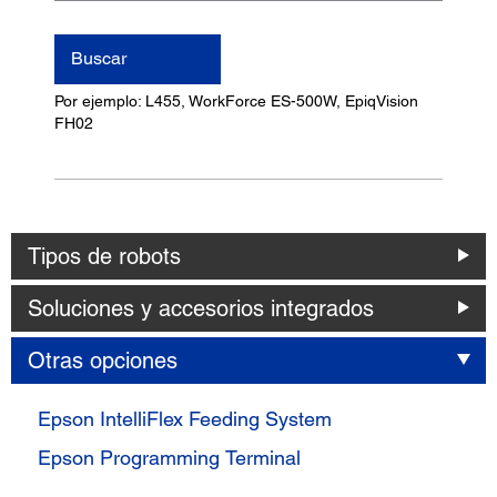
nombre
del
Buscar
producto
Por ejemplo: L455, WorkForce ES-500W, EpiqVision
FH02
Tipos de robots
Soluciones y accesorios integrados
Otras opciones
Epson IntelliFlex Feeding System
Epson Programming Terminal