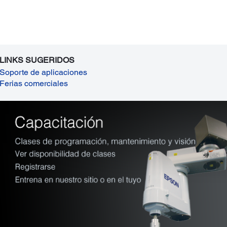
LINKS SUGERIDOS
Soporte de aplicaciones
Ferias comerciales