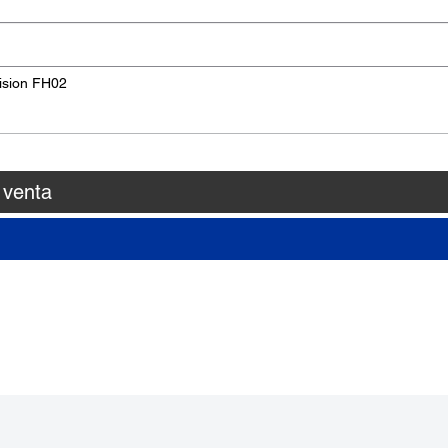
ision FH02
 venta