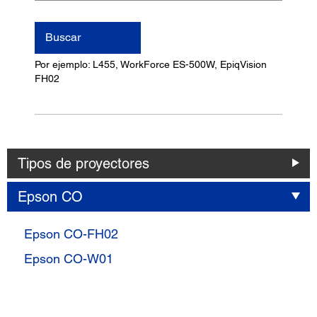
nombre
del
Buscar
producto
Por ejemplo: L455, WorkForce ES-500W, EpiqVision
FH02
Tipos de proyectores
Epson CO
Epson CO-FH02
Epson CO-W01