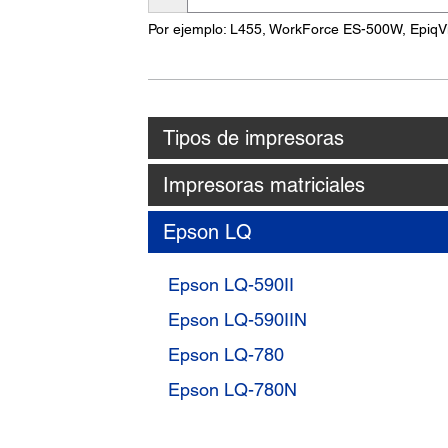
nombre
Por ejemplo: L455, WorkForce ES-500W, EpiqV
del
producto
Tipos de impresoras
Impresoras matriciales
Epson LQ
Epson LQ-590II
Epson LQ-590IIN
Epson LQ-780
Epson LQ-780N