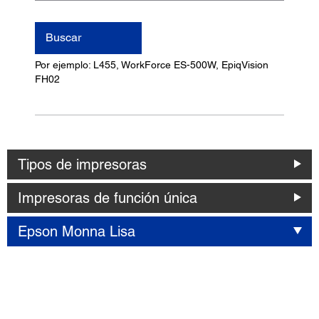
nombre
del
Buscar
producto
Por ejemplo: L455, WorkForce ES-500W, EpiqVision
FH02
Tipos de impresoras
Impresoras de función única
Epson Monna Lisa