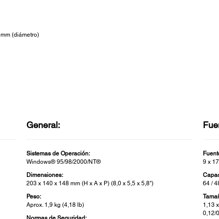
 mm (diámetro)
General:
Fue
Sistemas de Operación:
Fuent
Windows® 95/98/2000/NT®
9 x 17
Dimensiones:
Capac
203 x 140 x 148 mm (H x A x P) (8,0 x 5,5 x 5,8")
64 / 4
Peso:
Tamañ
Aprox. 1,9 kg (4,18 lb)
1,13 x
0,12/0
Normas de Seguridad: