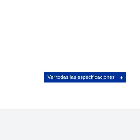
Manejo de Sustratos:
Ver todas las especificaciones
Ancho:
38 mm (1,50"), 60 mm (2,36"), 80 mm (3,15
Tipo:
Label, receipt
Grosor:
90mm (3.5") maximum
Diámetro del rollo:
90 mm (3,5") máximo
Dimensiones del sustrato: