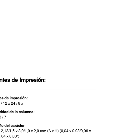
ntes de Impresión:
es de impresión:
 / 12 x 24 / 8 x
idad de la columna:
8 / 7
o del carácter:
 2,13/1,5 x 3,0/1,0 x 2,0 mm (A x H) (0,04 x 0,08/0,06 x
,04 x 0,08")