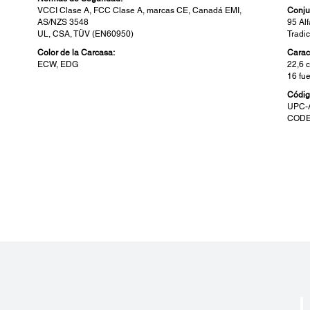
VCCI Clase A, FCC Clase A, marcas CE, Canadá EMI,
Conju
AS/NZS 3548
95 Al
UL, CSA, TÜV (EN60950)
Tradi
Color de la Carcasa:
Carac
ECW, EDG
22,6 c
16 fu
Códig
UPC-A
CODE
Conectividad:
Det
Conectividad Estándar:
Confi
RS-232, Bidireccional paralelo, opciones: RS-485, USB, línea
MTBF:
Connect
MCBF:
Cortad
Opcio
Auto 