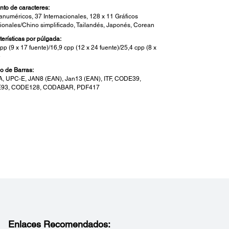
nto de caracteres:
fanuméricos, 37 Internacionales, 128 x 11 Gráficos
cionales/Chino simplificado, Tailandés, Japonés, Corean
terísticas por púlgada:
pp (9 x 17 fuente)/16,9 cpp (12 x 24 fuente)/25,4 cpp (8 x
e
o de Barras:
, UPC-E, JAN8 (EAN), Jan13 (EAN), ITF, CODE39,
93, CODE128, CODABAR, PDF417
alles del POS:
abilidad:
 360,000 horas
 70 millon de lineas
or: 2 millones recibos, 1 millon etiquetas
nes:
cutter, Near-end sensor
Enlaces Recomendados: