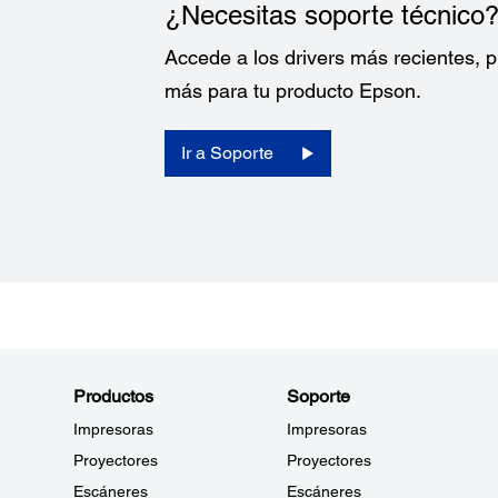
Papero roll: 79.50 ± 0.50 (width) mm x diam. 90.00 mm; 3
¿Necesitas soporte técnico
0,50 - 59.50 ± 0.50 x 90 mm
Accede a los drivers más recientes,
Energía:
más para tu producto Epson.
Voltaje de Fuente de Poder:
Ir a Soporte
24 VCC ± 7
Consumo de Energía:
Aprox. 1,7A
Fuente de Energía:
PS-180
Productos
Soporte
Impresoras
Impresoras
Proyectores
Proyectores
Escáneres
Escáneres