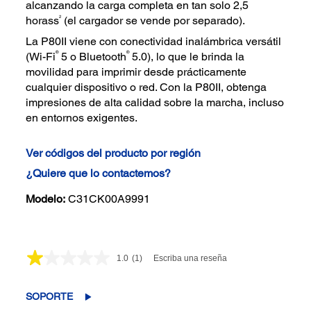
alcanzando la carga completa en tan solo 2,5
2
horass
(el cargador se vende por separado).
La P80II viene con conectividad inalámbrica versátil
®
®
(Wi-Fi
5 o Bluetooth
5.0), lo que le brinda la
movilidad para imprimir desde prácticamente
cualquier dispositivo o red. Con la P80II, obtenga
impresiones de alta calidad sobre la marcha, incluso
en entornos exigentes.
Ver códigos del producto por región
¿Quiere que lo contactemos?
Modelo:
C31CK00A9991
1.0
(1)
Escriba una reseña
Lea
1
reseña.
Enlace
SOPORTE
en