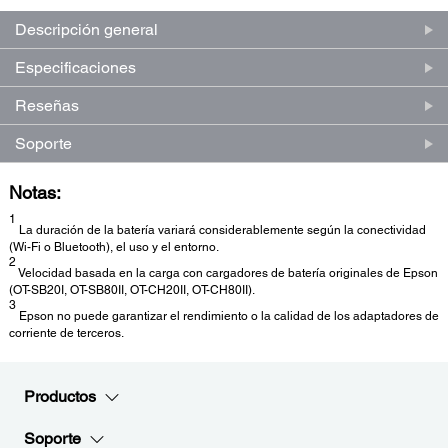
la
misma
Descripción general
página.
Especificaciones
Reseñas
Soporte
Notas:
1
La duración de la batería variará considerablemente según la conectividad
(Wi-Fi o Bluetooth), el uso y el entorno.
2
Velocidad basada en la carga con cargadores de batería originales de Epson
(OT-SB20I, OT-SB80II, OT-CH20II, OT-CH80II).
3
Epson no puede garantizar el rendimiento o la calidad de los adaptadores de
corriente de terceros.
Productos
Soporte