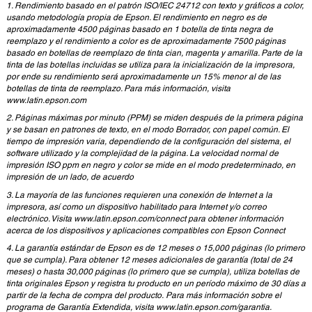
1. Rendimiento basado en el patrón ISO/IEC 24712 con texto y gráficos a color,
usando metodología propia de Epson. El rendimiento en negro es de
aproximadamente 4500 páginas basado en 1 botella de tinta negra de
reemplazo y el rendimiento a color es de aproximadamente 7500 páginas
basado en botellas de reemplazo de tinta cian, magenta y amarilla. Parte de la
tinta de las botellas incluidas se utiliza para la inicialización de la impresora,
por ende su rendimiento será aproximadamente un 15% menor al de las
botellas de tinta de reemplazo. Para más información, visita
www.latin.epson.com
2. Páginas máximas por minuto (PPM) se miden después de la primera página
y se basan en patrones de texto, en el modo Borrador, con papel común. El
tiempo de impresión varia, dependiendo de la configuración del sistema, el
software utilizado y la complejidad de la página. La velocidad normal de
impresión ISO ppm en negro y color se mide en el modo predeterminado, en
impresión de un lado, de acuerdo
3. La mayoría de las funciones requieren una conexión de Internet a la
impresora, así como un dispositivo habilitado para Internet y/o correo
electrónico. Visita www.latin.epson.com/connect para obtener información
acerca de los dispositivos y aplicaciones compatibles con Epson Connect
4. La garantía estándar de Epson es de 12 meses o 15,000 páginas (lo primero
que se cumpla). Para obtener 12 meses adicionales de garantía (total de 24
meses) o hasta 30,000 páginas (lo primero que se cumpla), utiliza botellas de
tinta originales Epson y registra tu producto en un período máximo de 30 días a
partir de la fecha de compra del producto. Para más información sobre el
programa de Garantía Extendida, visita www.latin.epson.com/garantia.