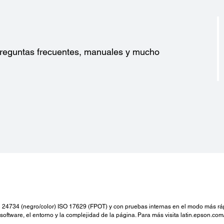
?
 preguntas frecuentes, manuales y mucho
24734 (negro/color) ISO 17629 (FPOT) y con pruebas internas en el modo más ráp
 software, el entorno y la complejidad de la página. Para más visita latin.epson.c