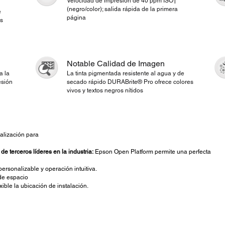
Velocidad de impresión de 40 ppm ISO†
(negro/color); salida rápida de la primera
e
página
os
Notable Calidad de Imagen
a la
La tinta pigmentada resistente al agua y de
esión
secado rápido DURABrite® Pro ofrece colores
vivos y textos negros nítidos
alización para
de terceros líderes en la industria:
Epson Open Platform permite una perfecta
 personalizable y operación intuitiva.
de espacio
xible la ubicación de instalación.