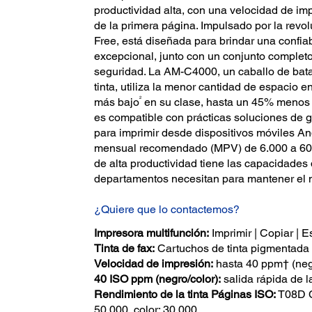
productividad alta, con una velocidad de i
de la primera página. Impulsado por la revo
Free, está diseñada para brindar una confia
excepcional, junto con un conjunto complet
seguridad. La AM-C4000, un caballo de bata
tinta, utiliza la menor cantidad de espacio en
2
más bajo
en su clase, hasta un 45% menos q
es compatible con prácticas soluciones de 
para imprimir desde dispositivos móviles A
mensual recomendado (MPV) de 6.000 a 60.0
de alta productividad tiene las capacidades
departamentos necesitan para mantener el 
¿Quiere que lo contactemos?
Impresora multifunción:
Imprimir | Copiar | E
Tinta de fax:
Cartuchos de tinta pigmentad
Velocidad de impresión:
hasta 40 ppm† (neg
40 ISO ppm (negro/color):
salida rápida de l
Rendimiento de la tinta Páginas ISO:
T08D Ca
50.000, color: 30.000