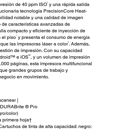
†
mpresión de 40 ppm ISO
y una rápida salida
lucionaria tecnología PrecisionCore Heat-
bilidad notable y una calidad de imagen
o de características avanzadas de
lla compacto y eficiente de inyección de
1
 el piso
y presenta el consumo de energía
2
ue las impresoras láser a color
. Además,
gestión de impresión. Con su capacidad
®3
ndroid™ e iOS
, y un volumen de impresión
00 páginas, esta impresora multifuncional
 que grandes grupos de trabajo y
negocio en movimiento.
scanear |
a DURABrite ® Pro
ro/color)
a primera hoja†
rtuchos de tinta de alta capacidad: negro: