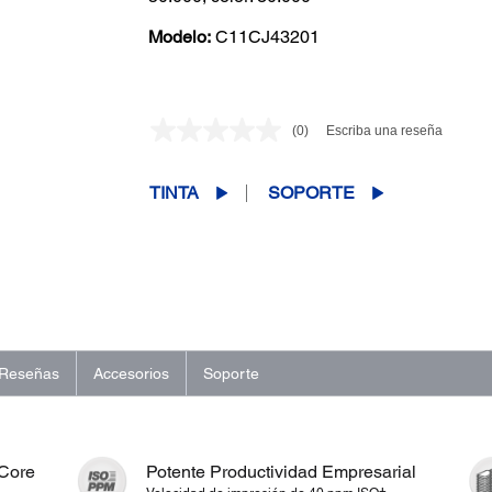
Modelo:
C11CJ43201
(0)
Escriba una reseña
Sin
puntuación.
Enlace
en
TINTA
SOPORTE
la
misma
página.
Reseñas
Accesorios
Soporte
nCore
Potente Productividad Empresarial