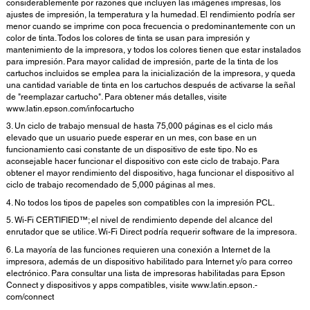
considerablemente por razones que incluyen las imágenes impresas, los
ajustes de impresión, la temperatura y la humedad. El rendimiento podría ser
menor cuando se imprime con poca frecuencia o predominantemente con un
color de tinta. Todos los colores de tinta se usan para impresión y
mantenimiento de la impresora, y todos los colores tienen que estar instalados
para impresión. Para mayor calidad de impresión, parte de la tinta de los
cartuchos incluidos se emplea para la inicialización de la impresora, y queda
una cantidad variable de tinta en los cartuchos después de activarse la señal
de "reemplazar cartucho". Para obtener más detalles, visite
www.latin.epson.com/infocartucho
3. Un ciclo de trabajo mensual de hasta 75,000 páginas es el ciclo más
elevado que un usuario puede esperar en un mes, con base en un
funcionamiento casi constante de un dispositivo de este tipo. No es
aconsejable hacer funcionar el dispositivo con este ciclo de trabajo. Para
obtener el mayor rendimiento del dispositivo, haga funcionar el dispositivo al
ciclo de trabajo recomendado de 5,000 páginas al mes.
4. No todos los tipos de papeles son compatibles con la impresión PCL.
5. Wi-Fi CERTIFIED™; el nivel de rendimiento depende del alcance del
enrutador que se utilice. Wi-Fi Direct podría requerir software de la impresora.
6. La mayoría de las funciones requieren una conexión a Internet de la
impresora, además de un dispositivo habilitado para Internet y/o para correo
electrónico. Para consultar una lista de impresoras habilitadas para Epson
Connect y dispositivos y apps compatibles, visite www.latin.epson.-
com/connect