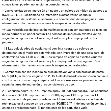
Otras marcas de tinta no son compatibles e, incluso si se describen como
compatibles, pueden no funcionar correctamente.
† Las velocidades de impresión en negro y en colores se miden de acuerdo al
ISO/IEC 24734. Los tiempos de impresión exactos varían según la
configuración del sistema, el software y la complejidad de las páginas. Para
obtener más información, visite www.latin.epson.com/velocidad
†† Las velocidades de impresión máximas se miden con patrones de texto en
modo borrador en papel común. Los tiempos de impresión exactos varían
según la configuración del sistema, el software y la complejidad de las
páginas.
††† Las velocidades de copia (cpm) con tinta negra y de colores se
determinan en el modo predeterminado, con impresión de una sola cara, de
conformidad con ISO/IEC 29183. Los tiempos de copiado exactos variarán
según la configuración del sistema y la complejidad de las páginas. Para
obtener más información, visite www.latin.epson.com/velocidad.
1 Comparada con las láser de colores de mayor venta con precios de hasta
$699 (USD) o menos, en junio de 2015. Cálculo basado en impresión continua
con los cartuchos de mayor capacidad. Los ahorros exactos pueden variar
según la tarea de impresión y las condiciones de uso.
2 El cartucho negro 748XXL imprime aprox. 10.000 páginas ISO. Los cartuchos
de colores 748XXL imprimen aprox. 7.000 páginas ISO en promedio. El
número exacto de páginas puede variar. El rendimiento de los cartuchos de
reemplazo está basado en las pruebas ISO/IEC 24711 de impresión continua
en modo predeterminado. El rendimiento de los cartuchos varía