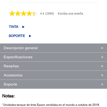
4.4
(1995)
Escriba una reseña
Lea
1995
reseñas.
Enlace
TINTA
en
la
SOPORTE
misma
página.
Descripción general
Especificaciones
Reseñas
Accesorios
Soporte
Notas:
*Unidades tanque de tinta Epson vendidas en el mundo a octubre de 2018.