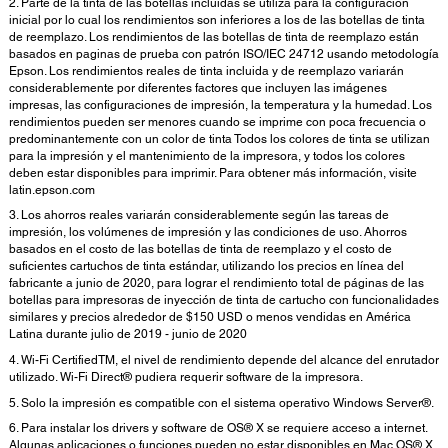
2. Parte de la tinta de las botellas incluidas se utiliza para la configuración
inicial por lo cual los rendimientos son inferiores a los de las botellas de tinta
de reemplazo. Los rendimientos de las botellas de tinta de reemplazo están
basados en paginas de prueba con patrón ISO/IEC 24712 usando metodología
Epson. Los rendimientos reales de tinta incluida y de reemplazo variarán
considerablemente por diferentes factores que incluyen las imágenes
impresas, las configuraciones de impresión, la temperatura y la humedad. Los
rendimientos pueden ser menores cuando se imprime con poca frecuencia o
predominantemente con un color de tinta Todos los colores de tinta se utilizan
para la impresión y el mantenimiento de la impresora, y todos los colores
deben estar disponibles para imprimir. Para obtener más información, visite
latin.epson.com
3. Los ahorros reales variarán considerablemente según las tareas de
impresión, los volúmenes de impresión y las condiciones de uso. Ahorros
basados en el costo de las botellas de tinta de reemplazo y el costo de
suficientes cartuchos de tinta estándar, utilizando los precios en línea del
fabricante a junio de 2020, para lograr el rendimiento total de páginas de las
botellas para impresoras de inyección de tinta de cartucho con funcionalidades
similares y precios alrededor de $150 USD o menos vendidas en América
Latina durante julio de 2019 - junio de 2020
4. Wi-Fi CertifiedTM, el nivel de rendimiento depende del alcance del enrutador
utilizado. Wi-Fi Direct® pudiera requerir software de la impresora.
5. Solo la impresión es compatible con el sistema operativo Windows Server®.
6. Para instalar los drivers y software de OS® X se requiere acceso a internet.
Algunas aplicaciones o funciones pueden no estar disponibles en Mac OS® X.