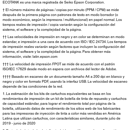
ECOTANK es una marca registrada de Seiko Epson Corporation.
† El número máximo de páginas / copias por minuto (PPM / CPM) se mide
después de la primera página con patrones de texto en modo borrador (o
modo económico, según la impresora / multifuncional) en papel normal. Los
tiempos reales de impresión / copia variarán según la configuración del
sistema, el software y la complejidad de la página.
†† Las velocidades de impresión en negro y en color se determinan en modo
estandar, e impresión a una cara de acuerdo con ISO / IEC 24734. Los tiempos
de impresión reales variarán según factores que incluyen la configuración del
sistema, el software y la complejidad de la página. Para obtener más
información, visite: latin.epson.com
††† La velocidad de impresión FPOT se mide de acuerdo con el patrón
ISO/IEC 17629 desde modo en espera con archivos del lector de Adobe.
†††† Basado en escaneo de un documento tamaño A4 a 200 dpi en blanco y
negro y color en formato PDF, usando la interfaz USB. La velocidad de escaneo
depende de las condiciones de la red.
1. La estimación de los kits de cartuchos equivalentes se basa en los
rendimientos de impresión de un kit de botella de tinta de repuesto y cartuchos
de capacidad estándar, para lograr el rendimiento total por página de la
botella, utilizando datos de rendimiento de los sitios web de los fabricantes
para las impresoras de inyección de tinta a color más vendidas en América
Latina que utilizan cartuchos, con características similares, durante julio de
2019 - junio de 2020