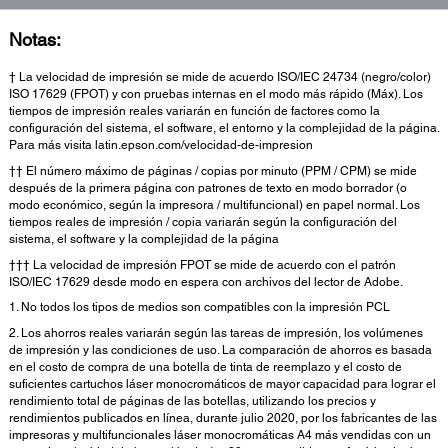
Notas:
† La velocidad de impresión se mide de acuerdo ISO/IEC 24734 (negro/color)
ISO 17629 (FPOT) y con pruebas internas en el modo más rápido (Máx). Los
tiempos de impresión reales variarán en función de factores como la
configuración del sistema, el software, el entorno y la complejidad de la página.
Para más visita latin.epson.com/velocidad-de-impresion
†† El número máximo de páginas / copias por minuto (PPM / CPM) se mide
después de la primera página con patrones de texto en modo borrador (o
modo económico, según la impresora / multifuncional) en papel normal. Los
tiempos reales de impresión / copia variarán según la configuración del
sistema, el software y la complejidad de la página
††† La velocidad de impresión FPOT se mide de acuerdo con el patrón
ISO/IEC 17629 desde modo en espera con archivos del lector de Adobe.
1. No todos los tipos de medios son compatibles con la impresión PCL
2. Los ahorros reales variarán según las tareas de impresión, los volúmenes
de impresión y las condiciones de uso. La comparación de ahorros es basada
en el costo de compra de una botella de tinta de reemplazo y el costo de
suficientes cartuchos láser monocromáticos de mayor capacidad para lograr el
rendimiento total de páginas de las botellas, utilizando los precios y
rendimientos publicados en línea, durante julio 2020, por los fabricantes de las
impresoras y multifuncionales láser monocromáticas A4 más vendidas con un