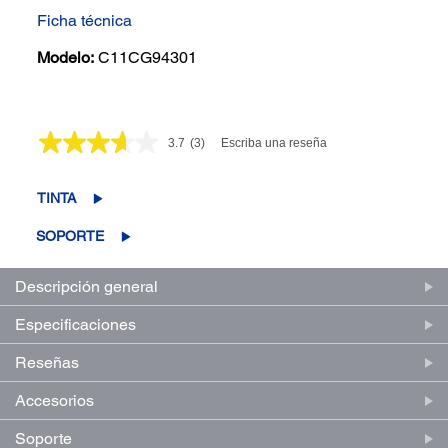
Ficha técnica
Modelo:
C11CG94301
3.7
(3)
Escriba una reseña
Lea
3
reseñas.
Enlace
TINTA
en
la
SOPORTE
misma
página.
Descripción general
Especificaciones
Reseñas
Accesorios
Soporte