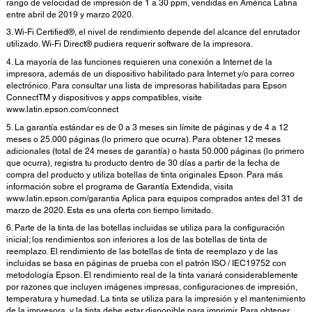
rango de velocidad de impresión de 1 a 30 ppm, vendidas en América Latina
entre abril de 2019 y marzo 2020.
3. Wi-Fi Certified®, el nivel de rendimiento depende del alcance del enrutador
utilizado. Wi-Fi Direct® pudiera requerir software de la impresora.
4. La mayoría de las funciones requieren una conexión a Internet de la
impresora, además de un dispositivo habilitado para Internet y/o para correo
electrónico. Para consultar una lista de impresoras habilitadas para Epson
ConnectTM y dispositivos y apps compatibles, visite
www.latin.epson.com/connect
5. La garantía estándar es de 0 a 3 meses sin límite de páginas y de 4 a 12
meses o 25.000 páginas (lo primero que ocurra). Para obtener 12 meses
adicionales (total de 24 meses de garantía) o hasta 50.000 páginas (lo primero
que ocurra), registra tu producto dentro de 30 días a partir de la fecha de
compra del producto y utiliza botellas de tinta originales Epson. Para más
información sobre el programa de Garantía Extendida, visita
www.latin.epson.com/garantia Aplica para equipos comprados antes del 31 de
marzo de 2020. Esta es una oferta con tiempo limitado.
6. Parte de la tinta de las botellas incluidas se utiliza para la configuración
inicial; los rendimientos son inferiores a los de las botellas de tinta de
reemplazo. El rendimiento de las botellas de tinta de reemplazo y de las
incluidas se basa en páginas de prueba con el patrón ISO / IEC19752 con
metodología Epson. El rendimiento real de la tinta variará considerablemente
por razones que incluyen imágenes impresas, configuraciones de impresión,
temperatura y humedad. La tinta se utiliza para la impresión y el mantenimiento
de la impresora, y la tinta debe estar disponible para imprimir. Para obtener