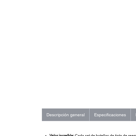
Descripción general
Especificaciones
Valor increíble:
Cada set de botellas de tinta de re