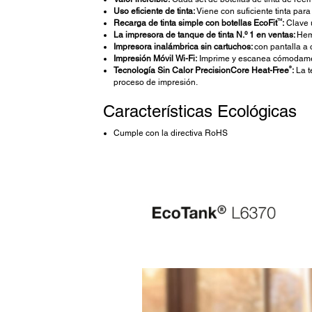
Uso eficiente de tinta:
Viene con suficiente tinta par
TM
Recarga de tinta simple con botellas EcoFit
:
Clave ú
La impresora de tanque de tinta N.º 1 en ventas:
Hem
Impresora inalámbrica sin cartuchos:
con pantalla a 
Impresión Móvil Wi-Fi:
Imprime y escanea cómodament
®
Tecnología Sin Calor PrecisionCore Heat-Free
:
La t
proceso de impresión.
Características Ecológicas
Cumple con la directiva RoHS