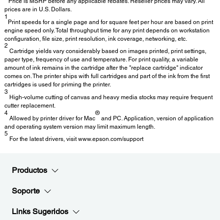
* Price is MSRP before any applicable rebates. Reseller prices may vary. All
prices are in U.S. Dollars.
1
Print speeds for a single page and for square feet per hour are based on print
engine speed only. Total throughput time for any print depends on workstation
configuration, file size, print resolution, ink coverage, networking, etc.
2
Cartridge yields vary considerably based on images printed, print settings,
paper type, frequency of use and temperature. For print quality, a variable
amount of ink remains in the cartridge after the "replace cartridge" indicator
comes on. The printer ships with full cartridges and part of the ink from the first
cartridges is used for priming the printer.
3
High-volume cutting of canvas and heavy media stocks may require frequent
cutter replacement.
4
®
Allowed by printer driver for Mac
and PC. Application, version of application
and operating system version may limit maximum length.
5
For the latest drivers, visit www.epson.com/support
Productos
Soporte
Links Sugeridos