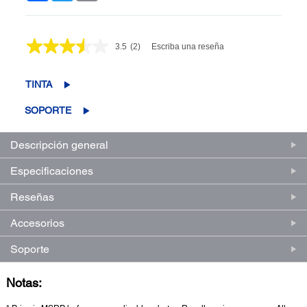
3.5
(2)
Escriba una reseña
Lea
2
reseñas.
Enlace
TINTA
en
la
SOPORTE
misma
página.
Descripción general
Especificaciones
Reseñas
Accesorios
Soporte
Notas: